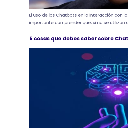
El uso de los Chatbots en la interacción con
importante comprender que, si no se utilizan c
5 cosas que debes saber sobre Chat 